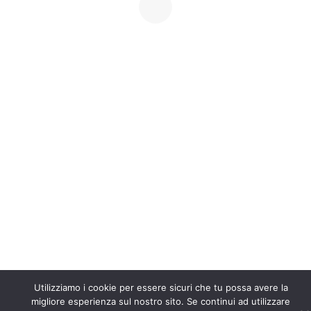
Il tuo carrello è vuoto.
Ritorna al negozio
Seguici anche su Instagram!
Scoprici su TikTok!
DRESS_CODE Magazine è una testata registrata. Registrazione
resso il Tribunale di Padova n. 5011/2023, Registro stampa 2538, 
Utilizziamo i cookie per essere sicuri che tu possa avere la
cronologico 4009/2023. Tutti i diritti sono riservati.
| Theme by
migliore esperienza sul nostro sito. Se continui ad utilizzare
Spiracle Themes