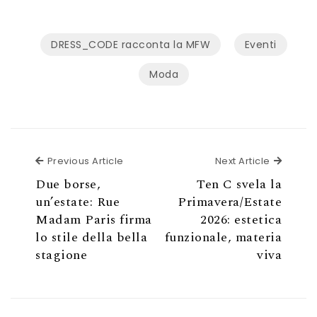
DRESS_CODE racconta la MFW
Eventi
Moda
Previous Article
Next Ar
Previous Article
Next Article
Due borse,
Ten C svela la
un’estate: Rue
Primavera/Estate
Madam Paris firma
2026: estetica
lo stile della bella
funzionale, materia
stagione
viva