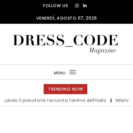
Skip to content
FOLLOW US
VENERDÌ, AGOSTO 07, 2026
DRESS_CODE Magazine
MENU
Toggle
navigation
TRENDING NOW
il pianoforte racconta l’anima dell’Italia
|
Milano è pront