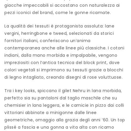
giacche impeccabili si accostano con naturalezza ai
pezzi iconici del brand, come le gonne ricamate.
La qualità dei tessuti è protagonista assoluta: lane
vergini, herringbone e tweed, selezionati da storici
fornitori italiani, conferiscono un’anima
contemporanea anche alle linee più classiche. I cotoni
indiani, dalla mano morbida e impalpabile, vengono
impreziositi con l’antica tecnica del block print, dove
colori vegetali si imprimono su tessuti grazie a blocchi
di legno intagliato, creando disegni di rose voluttuose.
Tra i key looks, spiccano il gilet Nehru in lana morbida,
perfetto sia su pantaloni dal taglio maschile che su
chemisier in lana leggera, e le camicie in pizzo dai colli
vittoriani abbinate a minigonne dalle linee
geometriche, omaggio alla grazia degli anni ’60. Un top
plissé a fascia e una gonna a vita alta con ricamo