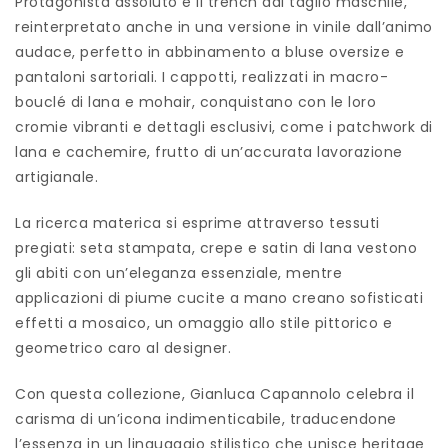
Protagonista assoluto è il trench dal taglio maschile,
reinterpretato anche in una versione in vinile dall’animo
audace, perfetto in abbinamento a bluse oversize e
pantaloni sartoriali. I cappotti, realizzati in macro-
bouclé di lana e mohair, conquistano con le loro
cromie vibranti e dettagli esclusivi, come i patchwork di
lana e cachemire, frutto di un’accurata lavorazione
artigianale.
La ricerca materica si esprime attraverso tessuti
pregiati: seta stampata, crepe e satin di lana vestono
gli abiti con un’eleganza essenziale, mentre
applicazioni di piume cucite a mano creano sofisticati
effetti a mosaico, un omaggio allo stile pittorico e
geometrico caro al designer.
Con questa collezione, Gianluca Capannolo celebra il
carisma di un’icona indimenticabile, traducendone
l’essenza in un linguaggio stilistico che unisce heritage