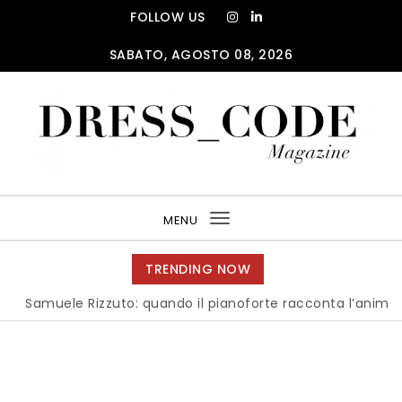
Skip to content
FOLLOW US
SABATO, AGOSTO 08, 2026
DRESS_CODE Magazine
MENU
Toggle
navigation
TRENDING NOW
amuele Rizzuto: quando il pianoforte racconta l’anima dell’It