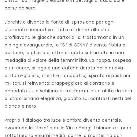
cristalli su maglie preziose o in dettagli di cuoio sulle
borse da sera.
L’archivio diventa la fonte di ispirazione per ogni
elemento decorativo: i tubicini di metallo che
profilavano le giacche sartoriali si trasformano in un
piping d’avanguardia, la “G” di GENNY diventa fibbia e
bottone, la ghiera di ottone forato si tramuta in una
medaglia al valore della femminilità. La nappa, sospesa
a un cuore, si lega a una catena dorata nella nuova
cintura-gioiello, mentre il cappotto, ispirato ai pastrani
militari, si reinventa: drappeggiato al contrario e
annodato sulla schiena, si trasforma in un abito da sera
di straordinaria eleganza, giocato sui contrasti netti del
bianco e nero.
Proprio il dialogo tra luce e ombra diventa centrale,
evocando la filosofia dello Yin e Yang: il bianco e il nero
sottolineano volumi inediti, come la mantellina con