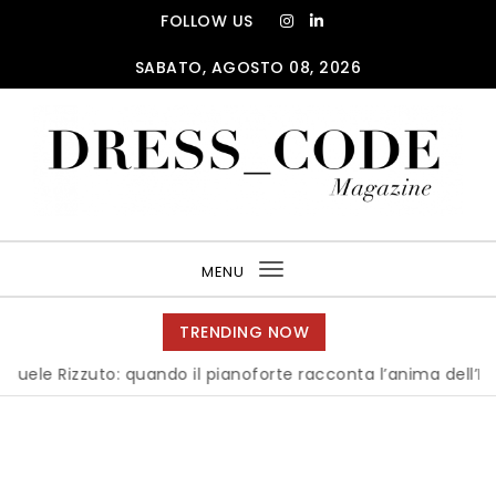
Skip to content
FOLLOW US
SABATO, AGOSTO 08, 2026
DRESS_CODE Magazine
MENU
Toggle
navigation
TRENDING NOW
 Rizzuto: quando il pianoforte racconta l’anima dell’Italia
|