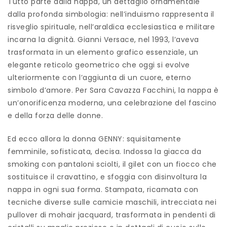
Tutto parte dalla nappa, un dettaglio ornamentale
dalla profonda simbologia: nell’induismo rappresenta il
risveglio spirituale, nell’araldica ecclesiastica e militare
incarna la dignità. Gianni Versace, nel 1993, l’aveva
trasformata in un elemento grafico essenziale, un
elegante reticolo geometrico che oggi si evolve
ulteriormente con l’aggiunta di un cuore, eterno
simbolo d’amore. Per Sara Cavazza Facchini, la nappa è
un’onorificenza moderna, una celebrazione del fascino
e della forza delle donne.
Ed ecco allora la donna GENNY: squisitamente
femminile, sofisticata, decisa. Indossa la giacca da
smoking con pantaloni sciolti, il gilet con un fiocco che
sostituisce il cravattino, e sfoggia con disinvoltura la
nappa in ogni sua forma. Stampata, ricamata con
tecniche diverse sulle camicie maschili, intrecciata nei
pullover di mohair jacquard, trasformata in pendenti di