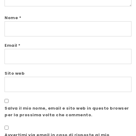
Nome
*
Email
*
Sito web
Salva il mio nome, email e sito web in questo browser
per la prossima volta che commento.
Avvertimi via email in caso di risposte al mio