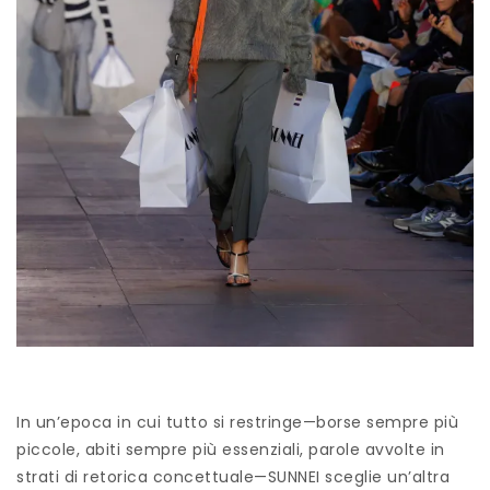
In un’epoca in cui tutto si restringe—borse sempre più
piccole, abiti sempre più essenziali, parole avvolte in
strati di retorica concettuale—SUNNEI sceglie un’altra