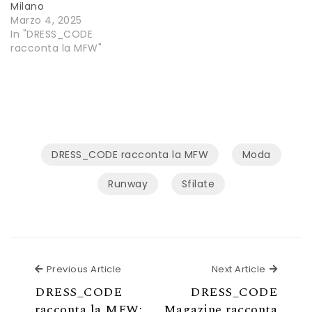
Milano
Marzo 4, 2025
In "DRESS_CODE
racconta la MFW"
DRESS_CODE racconta la MFW
Moda
Runway
Sfilate
Previous Article
Next Ar
Previous Article
Next Article
DRESS_CODE
DRESS_CODE
racconta la MFW:
Magazine racconta