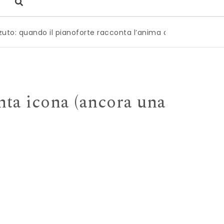
 il pianoforte racconta l’anima dell’Italia
|
Milano è pron
nta icona (ancora una