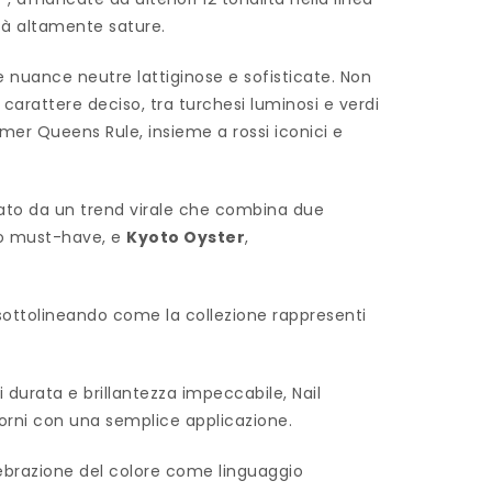
ità altamente sature.
 e nuance neutre lattiginose e sofisticate. Non
carattere deciso, tra turchesi luminosi e verdi
mmer Queens Rule, insieme a rossi iconici e
nato da un trend virale che combina due
vo must-have, e
Kyoto Oyster
,
 sottolineando come la collezione rappresenti
 durata e brillantezza impeccabile, Nail
giorni con una semplice applicazione.
lebrazione del colore come linguaggio