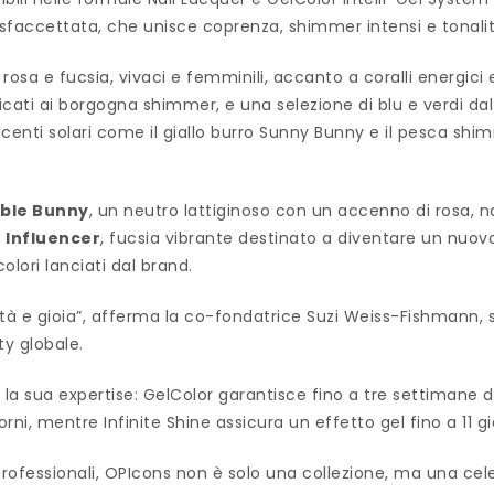
a e sfaccettata, che unisce coprenza, shimmer intensi e tonal
 rosa e fucsia, vivaci e femminili, accanto a coralli energici
cati ai borgogna shimmer, e una selezione di blu e verdi dal 
centi solari come il giallo burro Sunny Bunny e il pesca shi
bble Bunny
, un neutro lattiginoso con un accenno di rosa, 
n Influencer
, fucsia vibrante destinato a diventare un nuo
olori lanciati dal brand.
ertà e gioia”, afferma la co-fondatrice Suzi Weiss-Fishmann,
y globale.
a sua expertise: GelColor garantisce fino a tre settimane di
orni, mentre Infinite Shine assicura un effetto gel fino a 11 
 professionali, OPIcons non è solo una collezione, ma una ce