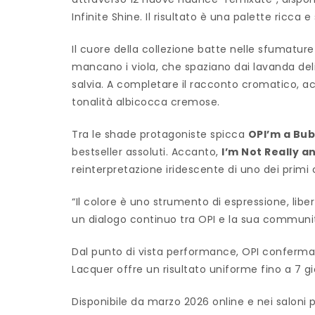
Infinite Shine. Il risultato è una palette ricc
Il cuore della collezione batte nelle sfumature
mancano i viola, che spaziano dai lavanda deli
salvia. A completare il racconto cromatico, ac
tonalità albicocca cremose.
Tra le shade protagoniste spicca
OPI’m a Bu
bestseller assoluti. Accanto,
I’m Not Really a
reinterpretazione iridescente di uno dei primi c
“Il colore è uno strumento di espressione, lib
un dialogo continuo tra OPI e la sua communit
Dal punto di vista performance, OPI conferma l
Lacquer offre un risultato uniforme fino a 7 gi
Disponibile da marzo 2026 online e nei saloni