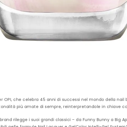
OPI, che celebra 45 anni di successi nel mondo della nail b
tonalità più amate di sempre, reinterpretandole in chiave
brand rilegge i suoi grandi classici – da Funny Bunny a Big Ap
ili nelle formule Nail Lacquer e GelColor Intelli-Gel System™,