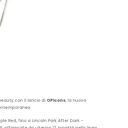
eauty con il lancio di
OPIcons
, la nuova
 contemporanea.
ple Red, fino a Lincoln Park After Dark –
 affiancate da ulteriori 12 tonalità nella linea