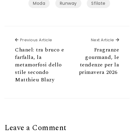
Moda
Runway
Sfilate
Previous Article
Next Ar
Previous Article
Next Article
Chanel: tra bruco e
Fragranze
farfalla, la
gourmand, le
metamorfosi dello
tendenze per la
stile secondo
primavera 2026
Matthieu Blazy
Leave a Comment