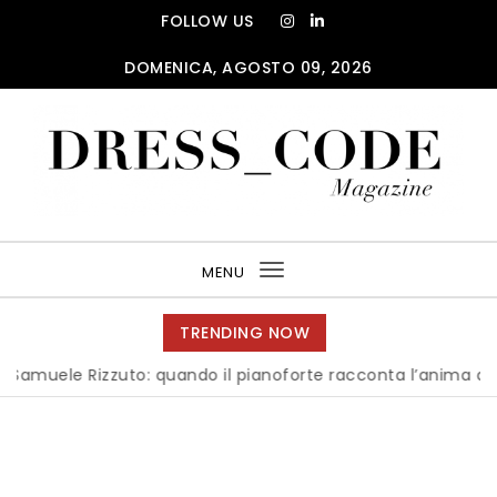
Skip to content
FOLLOW US
DOMENICA, AGOSTO 09, 2026
DRESS_CODE Magazine
MENU
Toggle
navigation
TRENDING NOW
izzuto: quando il pianoforte racconta l’anima dell’Italia
|