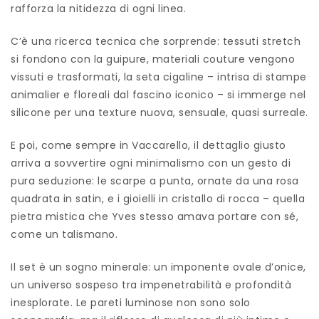
rafforza la nitidezza di ogni linea.
C’è una ricerca tecnica che sorprende: tessuti stretch
si fondono con la guipure, materiali couture vengono
vissuti e trasformati, la seta cigaline – intrisa di stampe
animalier e floreali dal fascino iconico – si immerge nel
silicone per una texture nuova, sensuale, quasi surreale.
E poi, come sempre in Vaccarello, il dettaglio giusto
arriva a sovvertire ogni minimalismo con un gesto di
pura seduzione: le scarpe a punta, ornate da una rosa
quadrata in satin, e i gioielli in cristallo di rocca – quella
pietra mistica che Yves stesso amava portare con sé,
come un talismano.
Il set è un sogno minerale: un imponente ovale d’onice,
un universo sospeso tra impenetrabilità e profondità
inesplorate. Le pareti luminose non sono solo