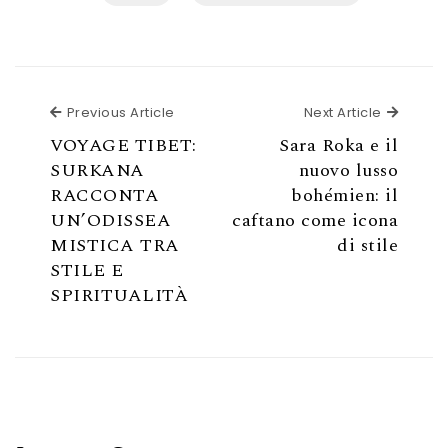
Previous Article
Next Ar
Previous Article
Next Article
VOYAGE TIBET:
Sara Roka e il
SURKANA
nuovo lusso
RACCONTA
bohémien: il
UN’ODISSEA
caftano come icona
MISTICA TRA
di stile
STILE E
SPIRITUALITÀ