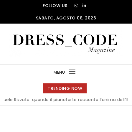
Skip to content
FOLLOW US
SABATO, AGOSTO 08, 2026
DRESS_CODE Magazine
MENU
Toggle
navigation
TRENDING NOW
zuto: quando il pianoforte racconta l’anima dell’Italia
|
Mi