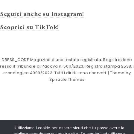
Seguici anche su Instagram!
Scoprici su TikTok!
DRESS_CODE Magazine è una testata registrata. Registrazione
resso il Tribunale di Padova n. 5011/2023, Registro stampa 2538, 
cronologico 4009/2023. Tutti i diritti sono riservati.
| Theme by
Spiracle Themes
Utilizziamo i cookie per essere sicuri che tu possa avere la
migliore esperienza sul nostro sito. Se continui ad utilizzare