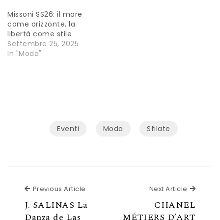
Missoni SS26: il mare
come orizzonte, la
libertà come stile
Settembre 25, 2025
In "Moda"
Eventi
Moda
Sfilate
Previous Article
Next Ar
Previous Article
Next Article
J. SALINAS La
CHANEL
Danza de Las
MÉTIERS D’ART