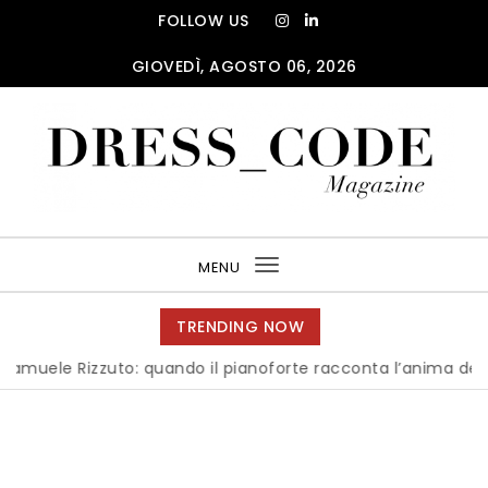
Skip to content
FOLLOW US
GIOVEDÌ, AGOSTO 06, 2026
DRESS_CODE Magazine
MENU
Toggle
navigation
TRENDING NOW
e Rizzuto: quando il pianoforte racconta l’anima dell’Italia