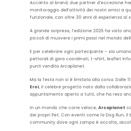
Accanto al brand, due partner d’eccezione h
monitoraggio dell’attività dei nostri amici a 
funzionale, con oltre 30 anni di esperienza al 
A grande sorpresa, l’edizione 2025 ha visto an
piccoli di muovere i primi passi nel mondo del
E per celebrare ogni partecipante – sia umano
pettorali di gara coordinati, t-shirt, leaflet i
punti vendita Arcaplanet.
Ma la festa non si è limitata alla corsa. Dalle
Eroi
, il celebre progetto nato dalla collaboraz
appuntamento aperto a tutti, che ha reso ancor
In un mondo che corre veloce,
Arcaplanet
co
dei propri Pet. Con eventi come la Dog Run, il
community dove ogni zampa è accolta
,
ascol