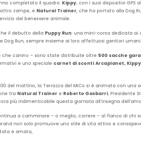
anno completato il quadro:
Kippy
, con i suoi dispositivi GPS 
quattro zampe, e
Natural Trainer
, che ha portato alla Dog Ru
servizio del benessere animale.
che il debutto della
Puppy Run
: una mini-corsa dedicata ai 
le Dog Run, sempre insieme ai loro affettuosi genitori umani
 che canino – sono state distribuite oltre
500 sacche gara
nformativi e uno speciale
carnet di sconti Arcaplanet, Kippy
 11:00 del mattino, la Terrazza del MiCo si è animata con una
ione tra
Natural Trainer
e
Roberto Gasbarri
, Presidente S
a più indimenticabile questa giornata all’insegna dell’amor
ntinua a camminare – o meglio, correre – al fianco di chi s
 brand non solo promuove uno stile di vita attivo e consapev
tata e amata
.