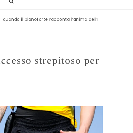
oforte racconta l’anima dell’Italia
|
Milano è pronta a di
uccesso strepitoso per