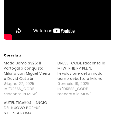
Correlati
Moda Uomo SS26: il
DRESS_CODE racconta la
Portogallo conquista
MFW: PHILIPP PLEIN,
Milano con Miguel Vieira
l’evoluzione della moda
e David Catalán
uomo debutta a Milano
Giugno 27, 2025
Gennaio 19, 2025
In "DRESS_CODE
In "DRESS_CODE
racconta la MFW"
racconta la MFW"
AUTENTICA504: LANCIO
DEL NUOVO POP-UP
STORE A ROMA