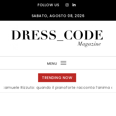
Skip to content
FOLLOW US
SABATO, AGOSTO 08, 2026
DRESS_CODE Magazine
MENU
Toggle
navigation
TRENDING NOW
uele Rizzuto: quando il pianoforte racconta l’anima dell’Ita