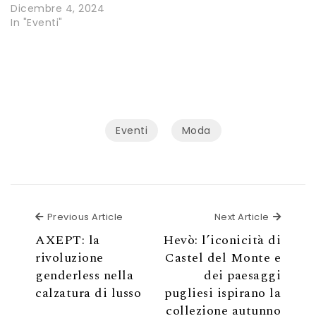
Dicembre 4, 2024
In "Eventi"
Eventi
Moda
Previous Article
Next Ar
Previous Article
Next Article
AXEPT: la
Hevò: l’iconicità di
rivoluzione
Castel del Monte e
genderless nella
dei paesaggi
calzatura di lusso
pugliesi ispirano la
collezione autunno