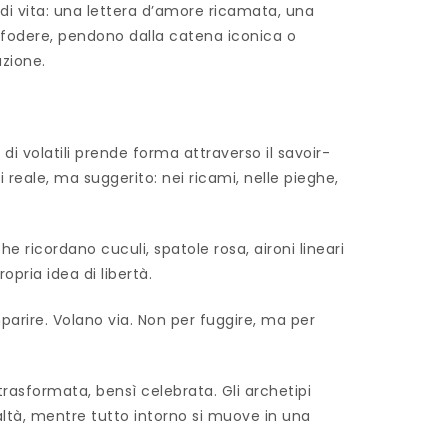
i di vita: una lettera d’amore ricamata, una
le fodere, pendono dalla catena iconica o
azione.
di volatili prende forma attraverso il savoir-
 reale, ma suggerito: nei ricami, nelle pieghe,
e ricordano cuculi, spatole rosa, aironi lineari
pria idea di libertà.
parire. Volano via. Non per fuggire, ma per
trasformata, bensì celebrata. Gli archetipi
realtà, mentre tutto intorno si muove in una