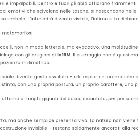
ri e impalpabili. Dentro e fuori gli abiti affiorano framment
eticci emotivi che scivolano nelle tasche, si nascondono nel
simbolo. L’interiorità diventa visibile, l’intimo si fa dichiar
la metamorfosi.
ccelli. Non in modo letterale, ma evocativo. Una moltitudine 
dialogo con gli artigiani di
le19M
. Il piumaggio non è quasi mai
 pazienza millimetrica.
toriale diventa gesto assoluto – alle esplosioni cromatiche ch
stinta, con una propria postura, un proprio carattere, una pro
o attorno ai funghi giganti del bosco incantato, per poi scom
ibertà, ma anche semplice presenza viva. La natura non viene 
 la costruzione invisibile – restano saldamente ancorati alla 