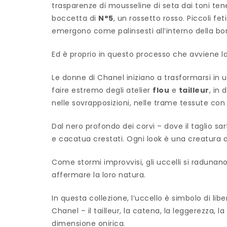
trasparenze di mousseline di seta dai toni tene
boccetta di
N°5
, un rossetto rosso. Piccoli f
emergono come palinsesti all’interno della borsa 
Ed è proprio in questo processo che avviene 
Le donne di Chanel iniziano a trasformarsi in u
faire estremo degli atelier
flou
e
tailleur
, in 
nelle sovrapposizioni, nelle trame tessute con
Dal nero profondo dei corvi – dove il taglio sar
e cacatua crestati. Ogni look è una creatura di
Come stormi improvvisi, gli uccelli si radunan
affermare la loro natura.
In questa collezione, l’uccello è simbolo di l
Chanel – il tailleur, la catena, la leggerezza,
dimensione onirica.