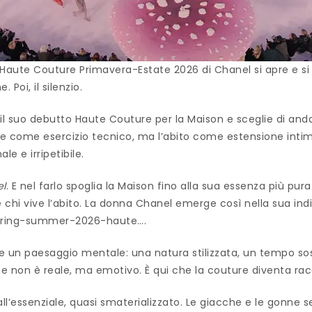
Haute Couture Primavera-Estate 2026 di Chanel si apre e si c
 Poi, il silenzio.
il suo debutto Haute Couture per la Maison e sceglie di anda
ne come esercizio tecnico, ma l’abito come estensione intima
e e irripetibile.
l
. E nel farlo spoglia la Maison fino alla sua essenza più pur
 e chi vive l’abito. La donna Chanel emerge così nella sua ind
spring-summer-2026-haute….
me un paesaggio mentale: una natura stilizzata, un tempo s
e non è reale, ma emotivo. È qui che la couture diventa ra
 all’essenziale, quasi smaterializzato. Le giacche e le gonne 