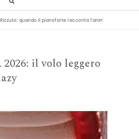
ianoforte racconta l’anima dell’Italia
|
Milano è pronta a 
: il volo leggero
lazy