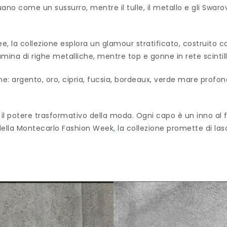
ttuano come un sussurro, mentre il tulle, il metallo e gli Swa
ee, la collezione esplora un glamour stratificato, costruito c
umina di righe metalliche, mentre top e gonne in rete scintilla
one: argento, oro, cipria, fucsia, bordeaux, verde mare prof
 il potere trasformativo della moda. Ogni capo è un inno al fa
 della Montecarlo Fashion Week
,
la collezione promette di la