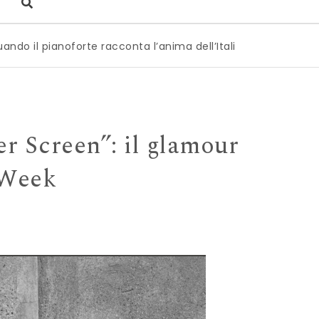
racconta l’anima dell’Italia
|
Milano è pronta a diventare 
r Screen”: il glamour
 Week