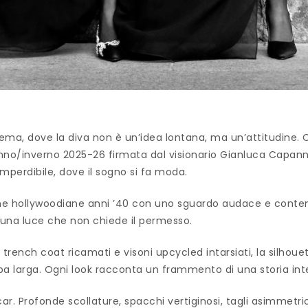
ema, dove la diva non è un’idea lontana, ma un’attitudine. Co
nno/inverno 2025-26 firmata dal visionario Gianluca Capannolo
erdibile, dove il sogno si fa moda.
cone hollywoodiane anni ’40 con uno sguardo audace e cont
n una luce che non chiede il permesso.
trench coat ricamati e visoni upcycled intarsiati, la silhouet
a larga. Ogni look racconta un frammento di una storia in
car. Profonde scollature, spacchi vertiginosi, tagli asimmet