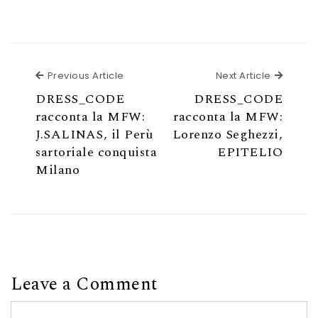
Previous Article
Next Ar
Previous Article
Next Article
DRESS_CODE
DRESS_CODE
racconta la MFW:
racconta la MFW:
J.SALINAS, il Perù
Lorenzo Seghezzi,
sartoriale conquista
EPITELIO
Milano
Leave a Comment
Comment