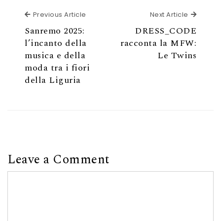
Previous Article
Next Ar
Previous Article
Next Article
Sanremo 2025:
DRESS_CODE
l’incanto della
racconta la MFW:
musica e della
Le Twins
moda tra i fiori
della Liguria
Leave a Comment
Comment