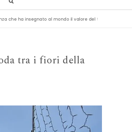
nato al mondo il valore del tempo
|
GENNY Resort 2027: il 
a tra i fiori della