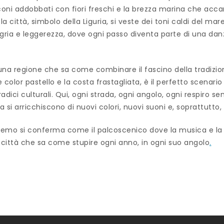
balconi addobbati con fiori freschi e la brezza marina che ac
la città, simbolo della Liguria, si veste dei toni caldi del mare
egria e leggerezza, dove ogni passo diventa parte di una da
i una regione che sa come combinare il fascino della tradizi
e color pastello e la costa frastagliata, è il perfetto scena
i culturali. Qui, ogni strada, ogni angolo, ogni respiro se
 arricchiscono di nuovi colori, nuovi suoni e, soprattutto, nu
Sanremo si conferma come il palcoscenico dove la musica e l
una città che sa come stupire ogni anno, in ogni suo angolo
.