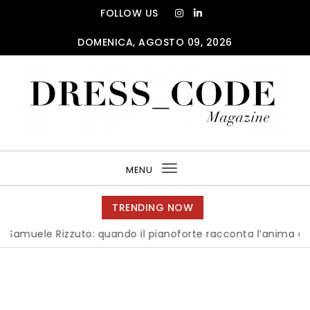
Skip to content
FOLLOW US
DOMENICA, AGOSTO 09, 2026
DRESS_CODE Magazine
MENU
Toggle
navigation
TRENDING NOW
uele Rizzuto: quando il pianoforte racconta l’anima dell’Ita