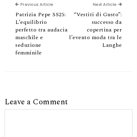
Previous Article
Next Ar
Previous Article
Next Article
Patrizia Pepe SS25:
“Vestiti di Gusto”:
L’equilibrio
successo da
perfetto tra audacia
copertina per
maschile e
l’evento moda tra le
seduzione
Langhe
femminile
Leave a Comment
Comment