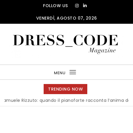
Skip to content
FOLLOW US
VENERDÌ, AGOSTO 07, 2026
DRESS_CODE Magazine
MENU
Toggle
navigation
TRENDING NOW
 Rizzuto: quando il pianoforte racconta l’anima dell’Italia