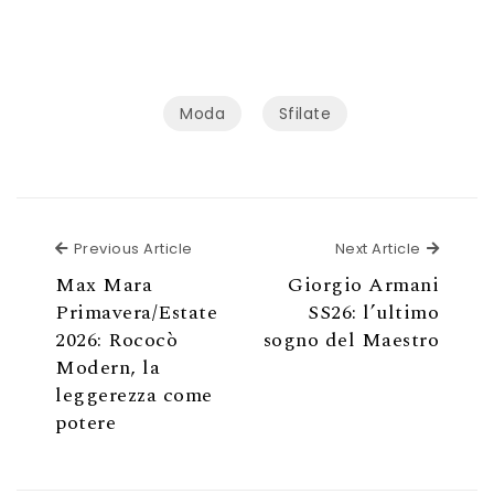
Moda
Sfilate
Previous Article
Next Ar
Previous Article
Next Article
Max Mara
Giorgio Armani
Primavera/Estate
SS26: l’ultimo
2026: Rococò
sogno del Maestro
Modern, la
leggerezza come
potere