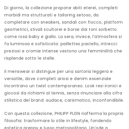
Di giorno, la collezione propone abiti eterei, completi
morbidi ma strutturati e tailoring setoso, da
completare con sneakers, sandali con fiocco, platform
geometrici, stivali scultorei e borse dai toni sorbetto
come rosa baby e giallo. La sera, invece, l’atmosfera si
fa luminosa e sofisticata: paillettes pastello, intrecci
preziosi e cromie intense vestono una femminilità che
risplende sotto le stelle.
Il menswear si distingue per una sartoria leggera e
versatile, dove completi ariosi e denim essenziale
incontrano un twist contemporaneo. Look resi ironici e
giocosi da richiami al tennis, senza rinunciare alla cifra
stilistica del brand: audace, carismatico, inconfondibile.
Con questa collezione, PHILIPP PLEIN riafferma la propria
filosofia: trasformare lo stile in lifestyle, fondendo
estetica preppy e lusso metropolitano. Un’ode a