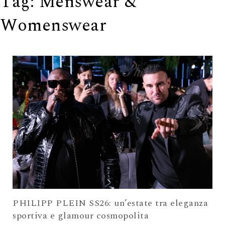
Tag:
Menswear &
Womenswear
PHILIPP PLEIN SS26: un’estate tra eleganza
sportiva e glamour cosmopolita