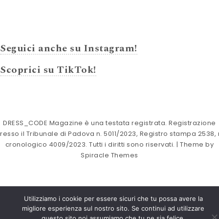
Seguici anche su Instagram!
Scoprici su TikTok!
DRESS_CODE Magazine è una testata registrata. Registrazione
resso il Tribunale di Padova n. 5011/2023, Registro stampa 2538, 
cronologico 4009/2023. Tutti i diritti sono riservati.
| Theme by
Spiracle Themes
Utilizziamo i cookie per essere sicuri che tu possa avere la
migliore esperienza sul nostro sito. Se continui ad utilizzare
questo sito noi assumiamo che tu ne sia felice.