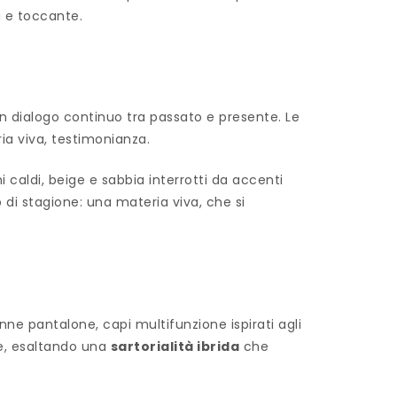
a e toccante.
 un dialogo continuo tra passato e presente. Le
ria viva, testimonianza.
i caldi, beige e sabbia interrotti da accenti
 di stagione: una materia viva, che si
nne pantalone, capi multifunzione ispirati agli
le, esaltando una
sartorialità ibrida
che