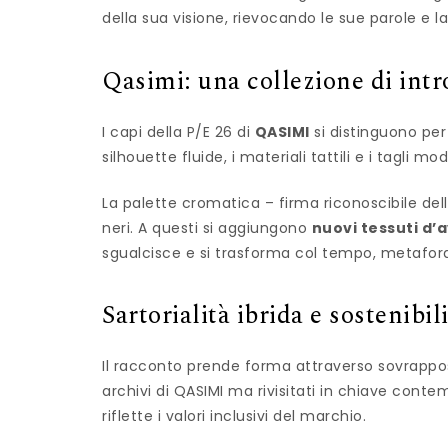
della sua visione, rievocando le sue parole e l
Qasimi:
una collezione di intr
I capi della P/E 26 di
QASIMI
si distinguono per 
silhouette fluide, i materiali tattili e i tagl
La palette cromatica – firma riconoscibile della
neri. A questi si aggiungono
nuovi tessuti d
sgualcisce e si trasforma col tempo, metafo
Sartorialità ibrida e sostenibi
Il racconto prende forma attraverso sovrapposi
archivi di QASIMI ma rivisitati in chiave cont
riflette i valori inclusivi del marchio.