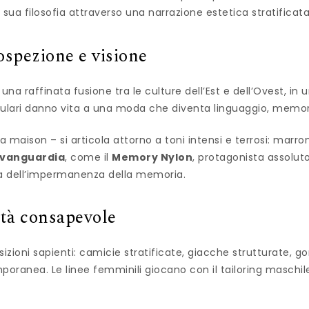
a sua filosofia attraverso una narrazione estetica stratificat
ospezione e visione
una raffinata fusione tra le culture dell’Est e dell’Ovest, in
i modulari danno vita a una moda che diventa linguaggio, memo
 maison – si articola attorno a toni intensi e terrosi: marron
’avanguardia
, come il
Memory Nylon
, protagonista assoluto
ra dell’impermanenza della memoria.
lità consapevole
zioni sapienti: camicie stratificate, giacche strutturate, go
emporanea. Le linee femminili giocano con il tailoring maschi