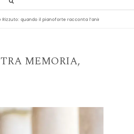
 pianoforte racconta l’anima dell’Italia
|
Milano è pronta 
E TRA MEMORIA,