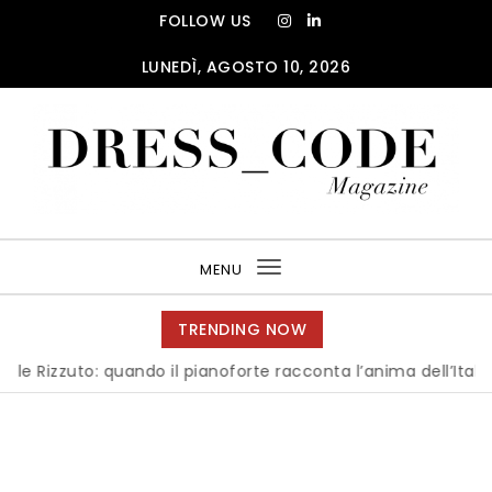
Skip to content
FOLLOW US
LUNEDÌ, AGOSTO 10, 2026
DRESS_CODE Magazine
MENU
Toggle
navigation
TRENDING NOW
to: quando il pianoforte racconta l’anima dell’Italia
|
Mil