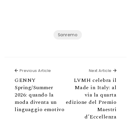
Sanremo
Previous Article
Next Ar
Previous Article
Next Article
GENNY
LVMH celebra il
Spring/Summer
Made in Italy: al
2026: quando la
via la quarta
moda diventa un
edizione del Premio
linguaggio emotivo
Maestri
d’Eccellenza