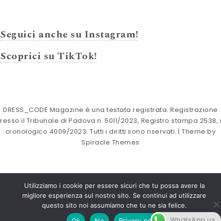
Seguici anche su Instagram!
Scoprici su TikTok!
DRESS_CODE Magazine è una testata registrata. Registrazione
resso il Tribunale di Padova n. 5011/2023, Registro stampa 2538, 
cronologico 4009/2023. Tutti i diritti sono riservati.
| Theme by
Spiracle Themes
Utilizziamo i cookie per essere sicuri che tu possa avere la
migliore esperienza sul nostro sito. Se continui ad utilizzare
questo sito noi assumiamo che tu ne sia felice.
WhatsApp us
Ok
No
Privacy policy