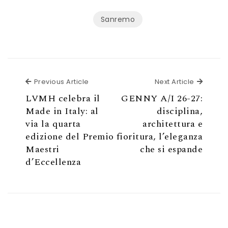
Sanremo
Previous Article
Next Ar
Previous Article
Next Article
LVMH celebra il
GENNY A/I 26-27:
Made in Italy: al
disciplina,
via la quarta
architettura e
edizione del Premio
fioritura, l’eleganza
Maestri
che si espande
d’Eccellenza