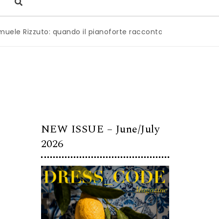
zzuto: quando il pianoforte racconta l’anima dell’Italia
|
M
NEW ISSUE – June/July
2026