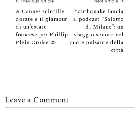
Previous Article
Next Ar
Previous Article
Next Article
A Cannes scintille
Youthquake lancia
dorate e il glamour
il podcast “Salotto
di un’estate
di Milano”: un
francese per Phillip
viaggio sonoro nel
Plein Cruise 25
cuore pulsante della
città
Leave a Comment
Comment