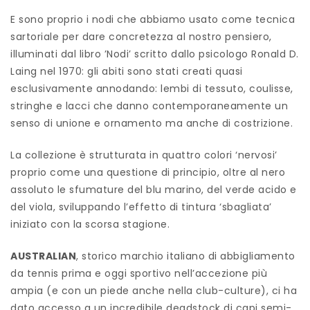
E sono proprio i nodi che abbiamo usato come tecnica
sartoriale per dare concretezza al nostro pensiero,
illuminati dal libro ’Nodi’ scritto dallo psicologo Ronald D.
Laing nel 1970: gli abiti sono stati creati quasi
esclusivamente annodando: lembi di tessuto, coulisse,
stringhe e lacci che danno contemporaneamente un
senso di unione e ornamento ma anche di costrizione.
La collezione è strutturata in quattro colori ‘nervosi’
proprio come una questione di principio, oltre al nero
assoluto le sfumature del blu marino, del verde acido e
del viola, sviluppando l’effetto di tintura ‘sbagliata’
iniziato con la scorsa stagione.
AUSTRALIAN
, storico marchio italiano di abbigliamento
da tennis prima e oggi sportivo nell’accezione più
ampia (e con un piede anche nella club-culture), ci ha
dato accesso a un incredibile deadstock di capi semi-