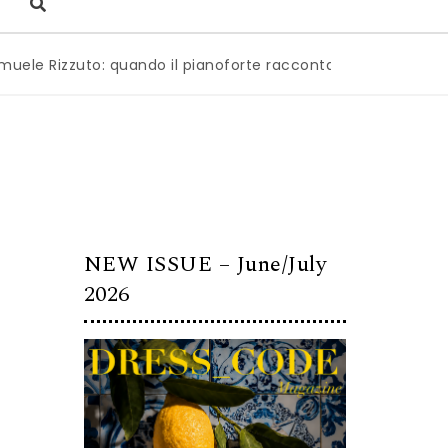
zzuto: quando il pianoforte racconta l’anima dell’Italia
|
NEW ISSUE – June/July
2026