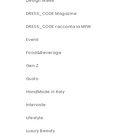
Design Week
DRESS_CODE Magazine
DRESS_CODE racconta la MFW
Eventi
Food&Beverage
Gen Z
Gusto
HandMade in Italy
Interviste
Lifestyle
Luxury Beauty