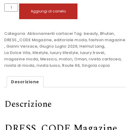
DRESS_CODE Magazine - Febbraio/Marzo 2026 quantità
Aggiungi al carrello
Categoria:
Abbonamenti cartacei
Tag:
beauty
,
Bhutan
,
DRESS_CODE Magazine
,
editoriale moda
,
fashion magazine
,
Gianni Versace
,
Giugno Luglio 2026
,
Helmut Lang
,
La Dolce Vita
,
lifestyle
,
luxury lifestyle
,
luxury travel
,
magazine moda
,
Messico
,
motori
,
Oman
,
rivista cartacea
,
rivista di moda
,
rivista lusso
,
Route 66
,
Singola copia
Descrizione
Descrizione
DRESS_CODE Magazine