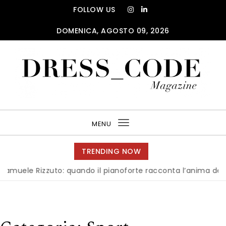
Skip to content
FOLLOW US
DOMENICA, AGOSTO 09, 2026
DRESS_CODE Magazine
MENU
Toggle
navigation
TRENDING NOW
Rizzuto: quando il pianoforte racconta l’anima dell’Italia
|