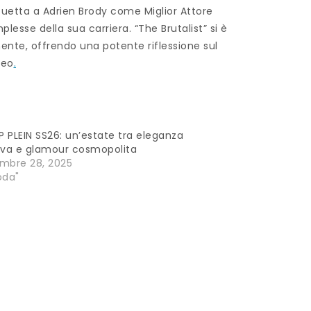
tuetta a Adrien Brody come Miglior Attore
e della sua carriera. “The Brutalist” si è
nte, offrendo una potente riflessione sul
neo
.
PP PLEIN SS26: un’estate tra eleganza
iva e glamour cosmopolita
mbre 28, 2025
oda"