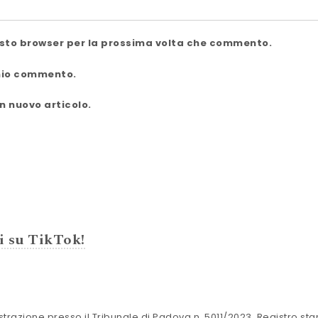
uesto browser per la prossima volta che commento.
 mio commento.
n nuovo articolo.
i su TikTok!
azione presso il Tribunale di Padova n. 5011/2023, Registro stamp