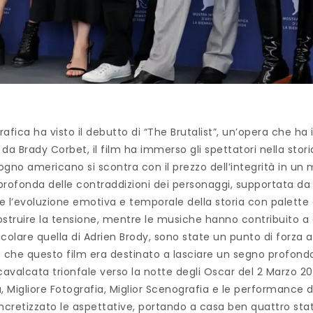
rafica ha visto il debutto di “The Brutalist”, un’opera che
a Brady Corbet, il film ha immerso gli spettatori nella stori
ogno americano si scontra con il prezzo dell’integrità in un
ofonda delle contraddizioni dei personaggi, supportata da u
e l’evoluzione emotiva e temporale della storia con palette 
 costruire la tensione, mentre le musiche hanno contribuit
icolare quella di Adrien Brody, sono state un punto di forza 
to che questo film era destinato a lasciare un segno profo
a cavalcata trionfale verso la notte degli Oscar del 2 Marzo
gia, Migliore Fotografia, Miglior Scenografia e le performance 
cretizzato le aspettative, portando a casa ben quattro statue