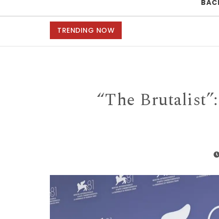
BAC
TRENDING NOW
“The Brutalist”: