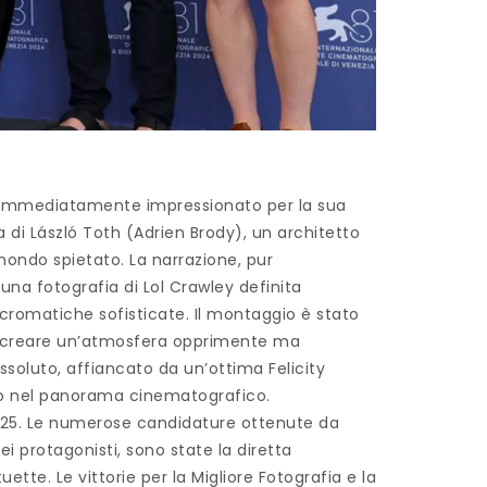
 ha immediatamente impressionato per la sua
a di László Toth (Adrien Brody), un architetto
 mondo spietato. La narrazione, pur
na fotografia di Lol Crawley definita
cromatiche sofisticate. Il montaggio è stato
o a creare un’atmosfera opprimente ma
assoluto, affiancato da un’ottima Felicity
ndo nel panorama cinematografico.
 2025. Le numerose candidature ottenute da
dei protagonisti, sono state la diretta
tte. Le vittorie per la Migliore Fotografia e la