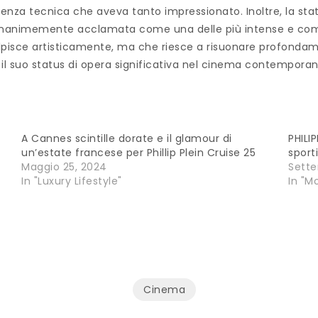
enza tecnica che aveva tanto impressionato. Inoltre, la sta
nimemente acclamata come una delle più intense e compless
pisce artisticamente, ma che riesce a risuonare profondame
il suo status di opera significativa nel cinema contempora
A Cannes scintille dorate e il glamour di
PHILI
un’estate francese per Phillip Plein Cruise 25
sport
Maggio 25, 2024
Sette
In "Luxury Lifestyle"
In "M
Cinema