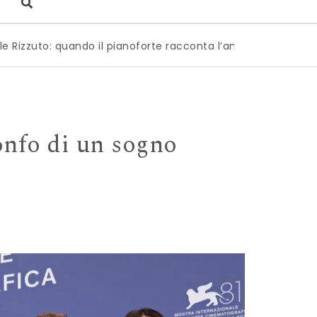
quando il pianoforte racconta l’anima dell’Italia
|
Milano 
ionfo di un sogno