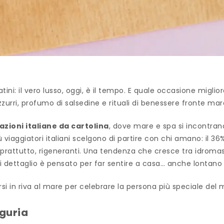
atini: il vero lusso, oggi, è il tempo. E quale occasione migl
zzurri, profumo di salsedine e rituali di benessere fronte ma
zioni italiane da cartolina
, dove mare e spa si incontra
 viaggiatori italiani scelgono di partire con chi amano: il 36
soprattutto, rigeneranti. Una tendenza che cresce tra idroma
i dettaglio è pensato per far sentire a casa… anche lontano
rsi in riva al mare per celebrare la persona più speciale d
iguria