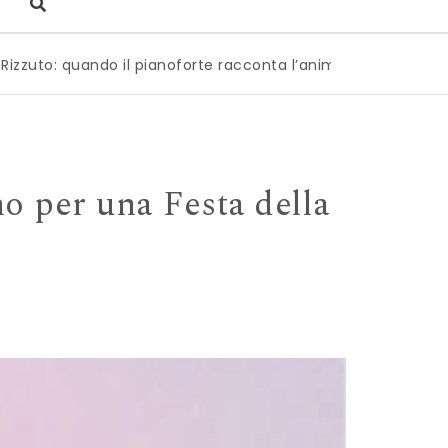
 pianoforte racconta l’anima dell’Italia
|
Milano è pronta 
o per una Festa della
x