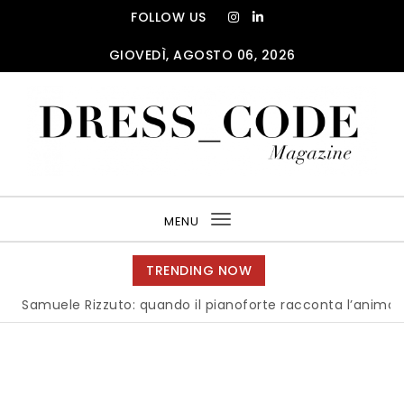
Skip to content
FOLLOW US
GIOVEDÌ, AGOSTO 06, 2026
DRESS_CODE Magazine
MENU
Toggle
navigation
TRENDING NOW
uele Rizzuto: quando il pianoforte racconta l’anima dell’Ital