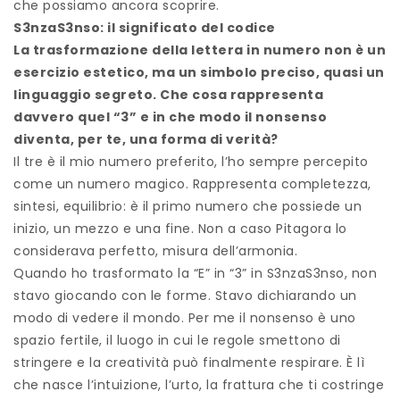
che possiamo ancora scoprire.
S3nzaS3nso: il significato del codice
La trasformazione della lettera in numero non è un
esercizio estetico, ma un simbolo preciso, quasi un
linguaggio segreto. Che cosa rappresenta
davvero quel “3” e in che modo il nonsenso
diventa, per te, una forma di verità?
Il tre è il mio numero preferito, l’ho sempre percepito
come un numero magico. Rappresenta completezza,
sintesi, equilibrio: è il primo numero che possiede un
inizio, un mezzo e una fine. Non a caso Pitagora lo
considerava perfetto, misura dell’armonia.
Quando ho trasformato la “E” in “3” in S3nzaS3nso, non
stavo giocando con le forme. Stavo dichiarando un
modo di vedere il mondo. Per me il nonsenso è uno
spazio fertile, il luogo in cui le regole smettono di
stringere e la creatività può finalmente respirare. È lì
che nasce l’intuizione, l’urto, la frattura che ti costringe