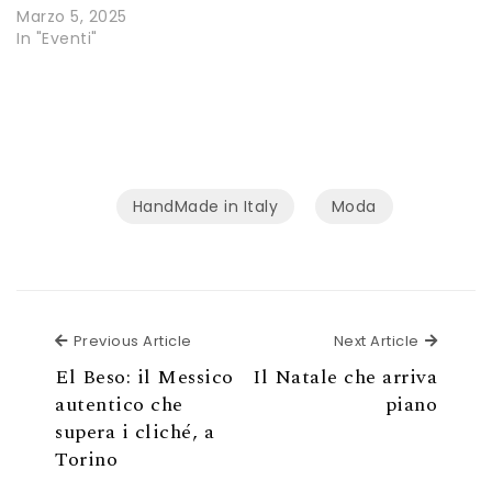
Marzo 5, 2025
In "Eventi"
HandMade in Italy
Moda
Previous Article
Next Ar
Previous Article
Next Article
El Beso: il Messico
Il Natale che arriva
autentico che
piano
supera i cliché, a
Torino