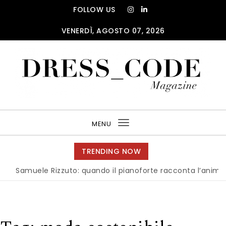
Skip to content
FOLLOW US
VENERDÌ, AGOSTO 07, 2026
DRESS_CODE Magazine
MENU
Toggle
navigation
TRENDING NOW
e Rizzuto: quando il pianoforte racconta l’anima dell’Italia