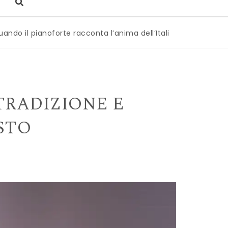
noforte racconta l’anima dell’Italia
|
Milano è pronta a d
TRADIZIONE E
STO