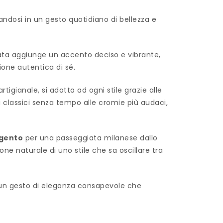
dosi in un gesto quotidiano di bellezza e
ta aggiunge un accento deciso e vibrante,
sione autentica di sé.
artigianale, si adatta ad ogni stile grazie alle
i classici senza tempo alle cromie più audaci,
gento
per una passeggiata milanese dallo
e naturale di uno stile che sa oscillare tra
 un gesto di eleganza consapevole che