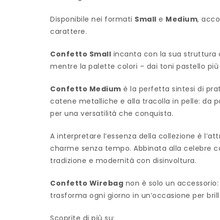
Disponibile nei formati
Small
e
Medium
, acc
carattere.
Confetto Small
incanta con la sua struttur
mentre la palette colori – dai toni pastello più
Confetto Medium
è la perfetta sintesi di prat
catene metalliche e alla tracolla in pelle: da 
per una versatilità che conquista.
A interpretare l’essenza della collezione è l’at
charme senza tempo. Abbinata alla celebre cam
tradizione e modernità con disinvoltura.
Confetto Wirebag
non è solo un accessorio:
trasforma ogni giorno in un’occasione per brill
Scoprite di più su: