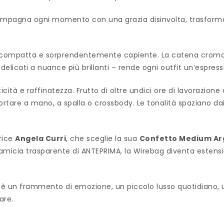
ompagna ogni momento con una grazia disinvolta, trasforman
a compatta e sorprendentemente capiente. La catena croma
 delicati a nuance più brillanti – rende ogni outfit un’espres
icità e raffinatezza. Frutto di oltre undici ore di lavorazione 
portare a mano, a spalla o crossbody. Le tonalità spaziano da
trice
Angela Curri
, che sceglie la sua
Confetto Medium Ar
icia trasparente di ANTEPRIMA, la Wirebag diventa estension
 è un frammento di emozione, un piccolo lusso quotidiano,
are.