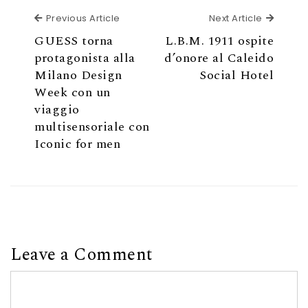
Previous Article
Next Ar
Previous Article
Next Article
GUESS torna
L.B.M. 1911 ospite
protagonista alla
d’onore al Caleido
Milano Design
Social Hotel
Week con un
viaggio
multisensoriale con
Iconic for men
Leave a Comment
Comment