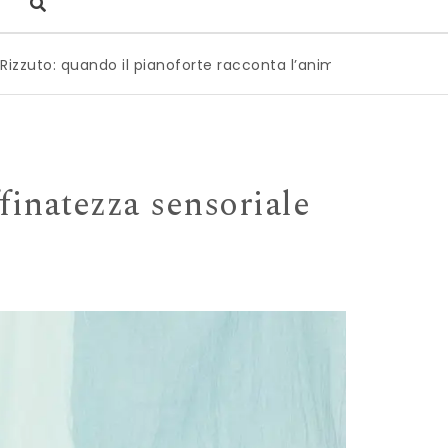
pianoforte racconta l’anima dell’Italia
|
Milano è pronta a
ffinatezza sensoriale