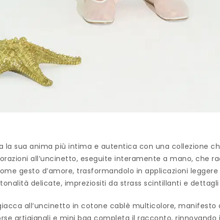
a la sua anima più intima e autentica con una collezione che c
vorazioni all’uncinetto, eseguite interamente a mano, che ra
come gesto d’amore, trasformandolo in applicazioni leggere su
onalità delicate, impreziositi da strass scintillanti e dettagli
giacca all’uncinetto in cotone cablè multicolore, manifesto d
orse artigianali e mini bag completa il racconto, rinnovando il