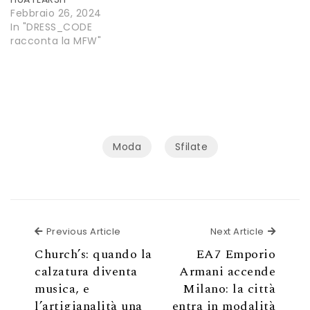
Febbraio 26, 2024
In "DRESS_CODE
racconta la MFW"
Moda
Sfilate
Previous Article
Next Ar
Previous Article
Next Article
Church’s: quando la
EA7 Emporio
calzatura diventa
Armani accende
musica, e
Milano: la città
l’artigianalità una
entra in modalità