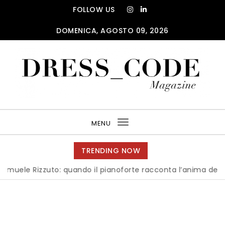
Skip to content
FOLLOW US
DOMENICA, AGOSTO 09, 2026
DRESS_CODE Magazine
MENU
Toggle
navigation
TRENDING NOW
zuto: quando il pianoforte racconta l’anima dell’Italia
|
Mi