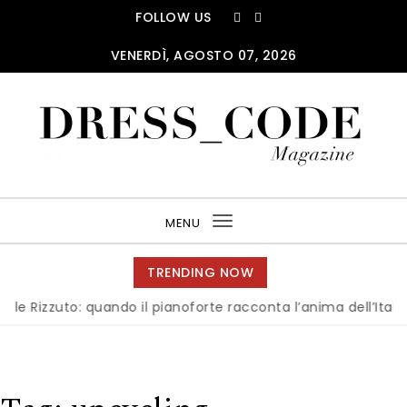
Skip to content
FOLLOW US
VENERDÌ, AGOSTO 07, 2026
DRESS_CODE Magazine
MENU
Toggle
navigation
TRENDING NOW
to: quando il pianoforte racconta l’anima dell’Italia
|
Mila