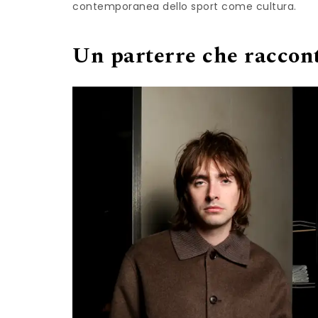
contemporanea dello sport come cultura.
Un parterre che raccont