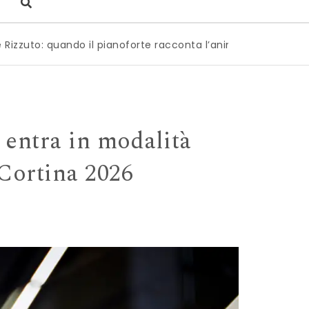
pianoforte racconta l’anima dell’Italia
|
Milano è pronta a
entra in modalità
Cortina 2026