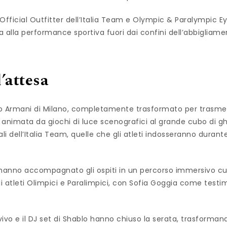
Official Outfitter dell’Italia Team e Olympic & Paralympic 
a alla performance sportiva fuori dai confini dell’abbigliame
’attesa
orio Armani di Milano, completamente trasformato per trasmett
a animata da giochi di luce scenografici al grande cubo di g
ali dell’Italia Team, quelle che gli atleti indosseranno duran
ll hanno accompagnato gli ospiti in un percorso immersivo c
atleti Olimpici e Paralimpici, con Sofia Goggia come testim
vivo e il DJ set di Shablo hanno chiuso la serata, trasforma