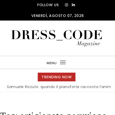
Skip to content
FOLLOW US
VENERDÌ, AGOSTO 07, 2026
DRESS_CODE Magazine
MENU
Toggle
navigation
TRENDING NOW
amuele Rizzuto: quando il pianoforte racconta l’anima dell’It