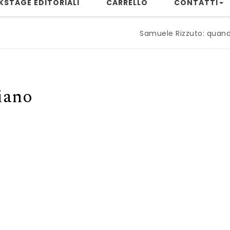
KSTAGE EDITORIALI
CARRELLO
CONTATTI
Samuele Rizzuto: quando il pian
iano