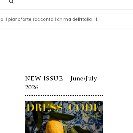
oforte racconta l’anima dell’Italia
|
Milano è pronta a div
NEW ISSUE – June/July
2026