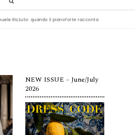
uto: quando il pianoforte racconta l’anima dell’Italia
|
Mil
NEW ISSUE – June/July
2026