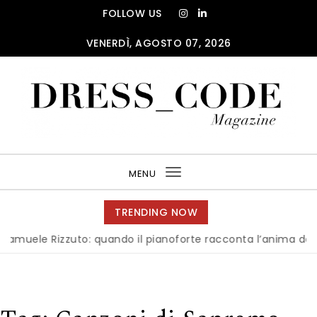
Skip to content
FOLLOW US
VENERDÌ, AGOSTO 07, 2026
DRESS_CODE Magazine
MENU
Toggle
navigation
TRENDING NOW
ele Rizzuto: quando il pianoforte racconta l’anima dell’Itali