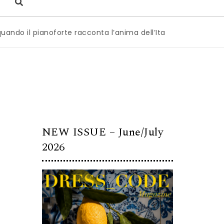
 pianoforte racconta l’anima dell’Italia
|
Milano è pronta 
NEW ISSUE – June/July
2026