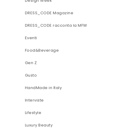
Design Week
DRESS_CODE Magazine
DRESS_CODE racconta la MFW
Eventi
Food&Beverage
Gen Z
Gusto
HandMade in Italy
Interviste
Lifestyle
Luxury Beauty