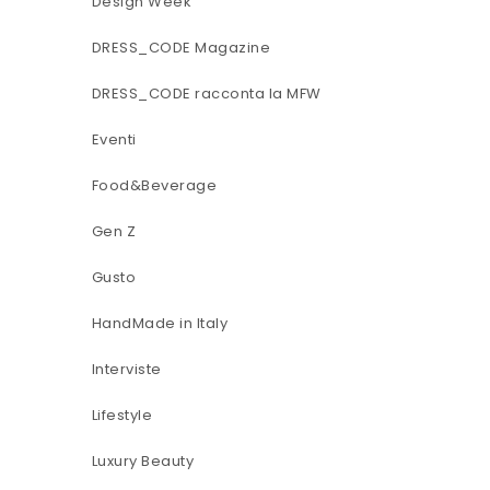
Design Week
DRESS_CODE Magazine
DRESS_CODE racconta la MFW
Eventi
Food&Beverage
Gen Z
Gusto
HandMade in Italy
Interviste
Lifestyle
Luxury Beauty