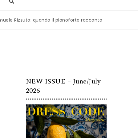
zuto: quando il pianoforte racconta l’anima dell’Italia
|
M
NEW ISSUE – June/July
2026