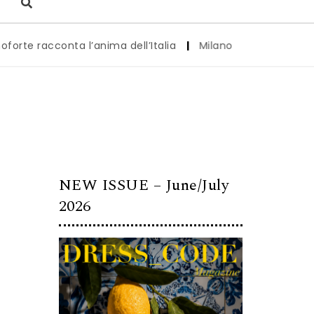
racconta l’anima dell’Italia
|
Milano è pronta a diventare 
NEW ISSUE – June/July
2026