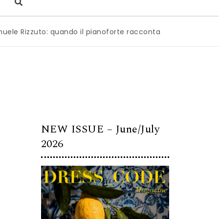
zuto: quando il pianoforte racconta l’anima dell’Italia
|
Mi
NEW ISSUE – June/July
2026