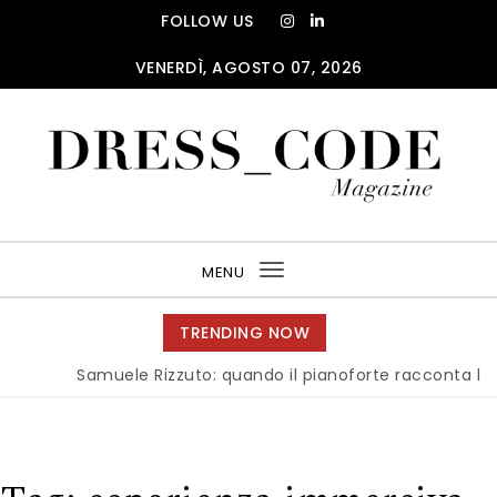
Skip to content
FOLLOW US
VENERDÌ, AGOSTO 07, 2026
DRESS_CODE Magazine
MENU
Toggle
navigation
TRENDING NOW
Samuele Rizzuto: quando il pianoforte racconta l’anima d