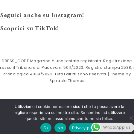
Seguici anche su Instagram!
Scoprici su TikTok!
DRESS_CODE Magazine è una testata registrata. Registrazione
resso il Tribunale di Padova n. 5011/2023, Registro stampa 2538, 
cronologico 4009/2023. Tutti i diritti sono riservati.
| Theme by
Spiracle Themes
Utilizziamo i cookie per essere sicuri che tu possa avere la
migliore esperienza sul nostro sito. Se continui ad utilizzare
questo sito noi assumiamo che tu ne sia felice.
WhatsApp us
Ok
No
Privacy policy