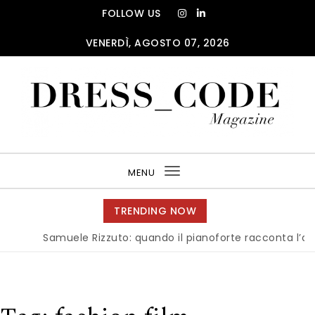
Skip to content
FOLLOW US
VENERDÌ, AGOSTO 07, 2026
DRESS_CODE Magazine
MENU
Toggle
navigation
TRENDING NOW
Samuele Rizzuto: quando il pianoforte racconta l’anima d