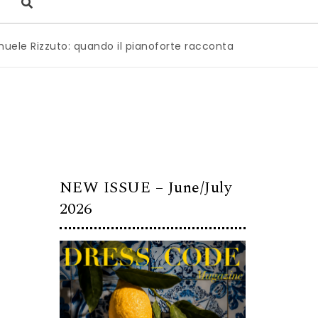
zuto: quando il pianoforte racconta l’anima dell’Italia
|
Mi
NEW ISSUE – June/July
2026