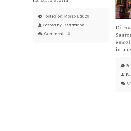
ha fatto storia
Posted on: Marzo 1, 2026
Posted by:
Redazione
Di cos
Sanrem
Comments:
0
emozio
in mu
Po
Po
C