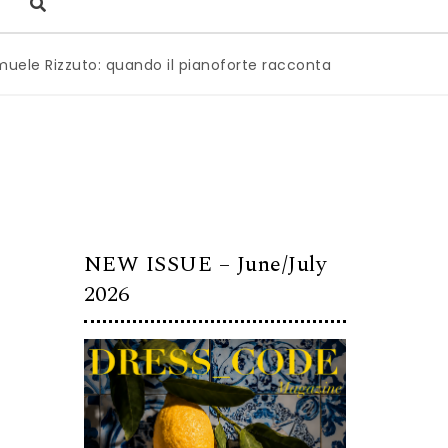
zzuto: quando il pianoforte racconta l’anima dell’Italia
|
M
NEW ISSUE – June/July
2026